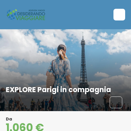
EXPLORE Parigi in compagnia
Da
1.060 €