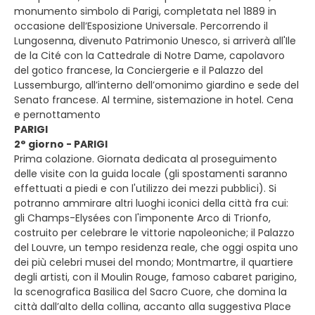
monumento simbolo di Parigi, completata nel 1889 in
occasione dell’Esposizione Universale. Percorrendo il
Lungosenna, divenuto Patrimonio Unesco, si arriverà all'Ile
de la Cité con la Cattedrale di Notre Dame, capolavoro
del gotico francese, la Conciergerie e il Palazzo del
Lussemburgo, all’interno dell’omonimo giardino e sede del
Senato francese. Al termine, sistemazione in hotel. Cena
e pernottamento
PARIGI
2° giorno - PARIGI
Prima colazione. Giornata dedicata al proseguimento
delle visite con la guida locale (gli spostamenti saranno
effettuati a piedi e con l'utilizzo dei mezzi pubblici). Si
potranno ammirare altri luoghi iconici della città fra cui:
gli Champs-Elysées con l'imponente Arco di Trionfo,
costruito per celebrare le vittorie napoleoniche; il Palazzo
del Louvre, un tempo residenza reale, che oggi ospita uno
dei più celebri musei del mondo; Montmartre, il quartiere
degli artisti, con il Moulin Rouge, famoso cabaret parigino,
la scenografica Basilica del Sacro Cuore, che domina la
città dall’alto della collina, accanto alla suggestiva Place