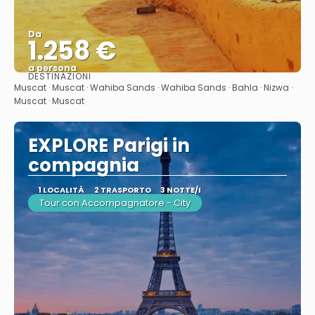
Da
1.258 €
a persona
DESTINAZIONI
Vedere
Muscat · Muscat · Wahiba Sands · Wahiba Sands · Bahla · Nizwa ·
Muscat · Muscat
EXPLORE Parigi in
compagnia
1 LOCALITÀ
2 TRASPORTO
3 NOTTE/I
Tour con Accompagnatore - City