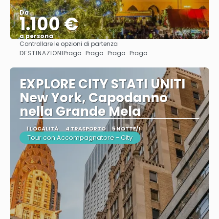
Da
1.100 €
a persona
Controllare le opzioni di partenza
Vedere
DESTINAZIONI
Praga · Praga · Praga · Praga
EXPLORE CITY STATI UNITI
New York, Capodanno
nella Grande Mela
1 LOCALITÀ
4 TRASPORTO
5 NOTTE/I
Tour con Accompagnatore - City