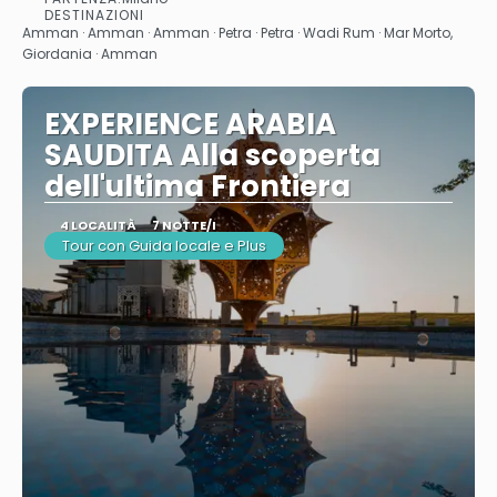
Vedere
DESTINAZIONI
Amman · Amman · Amman · Petra · Petra · Wadi Rum · Mar Morto,
Giordania · Amman
EXPERIENCE ARABIA
SAUDITA Alla scoperta
dell'ultima Frontiera
4 LOCALITÀ
7 NOTTE/I
Tour con Guida locale e Plus