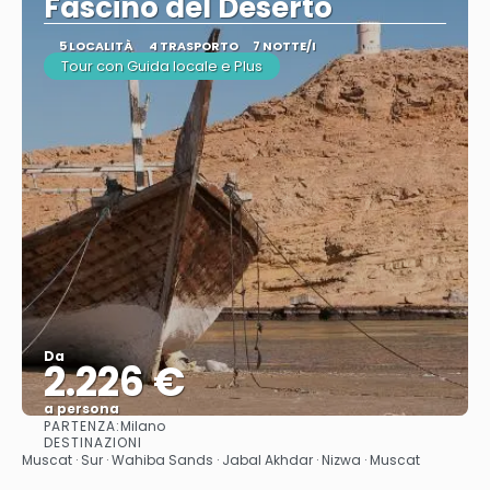
Fascino del Deserto
5 LOCALITÀ
4 TRASPORTO
7 NOTTE/I
Tour con Guida locale e Plus
Da
2.226 €
a persona
PARTENZA:
Milano
Vedere
DESTINAZIONI
Muscat · Sur · Wahiba Sands · Jabal Akhdar · Nizwa · Muscat