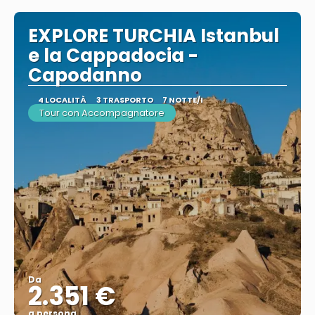
EXPLORE TURCHIA Istanbul
e la Cappadocia -
Capodanno
4 LOCALITÀ
3 TRASPORTO
7 NOTTE/I
Tour con Accompagnatore
Da
2.351 €
a persona