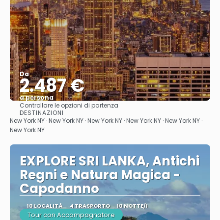
Da
2.487 €
a persona
Controllare le opzioni di partenza
Vedere
DESTINAZIONI
New York NY · New York NY · New York NY · New York NY · New York NY ·
New York NY
EXPLORE SRI LANKA, Antichi
Regni e Natura Magica -
Capodanno
10 LOCALITÀ
4 TRASPORTO
10 NOTTE/I
Tour con Accompagnatore