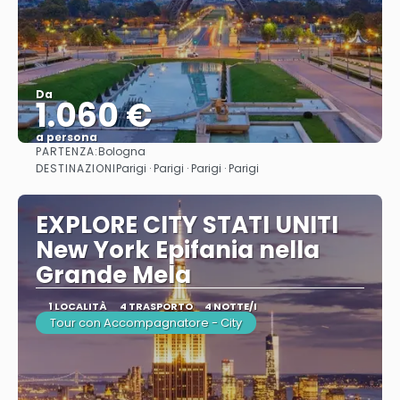
Da
1.060 €
a persona
PARTENZA:
Bologna
Vedere
DESTINAZIONI
Parigi · Parigi · Parigi · Parigi
EXPLORE CITY STATI UNITI
New York Epifania nella
Grande Mela
1 LOCALITÀ
4 TRASPORTO
4 NOTTE/I
Tour con Accompagnatore - City