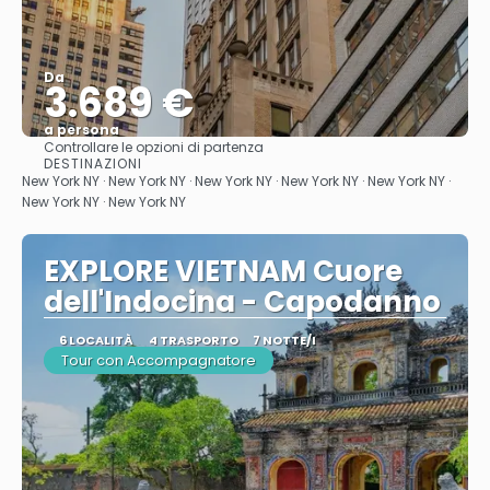
Da
3.689 €
a persona
Controllare le opzioni di partenza
Vedere
DESTINAZIONI
New York NY · New York NY · New York NY · New York NY · New York NY ·
New York NY · New York NY
EXPLORE VIETNAM Cuore
dell'Indocina - Capodanno
6 LOCALITÀ
4 TRASPORTO
7 NOTTE/I
Tour con Accompagnatore