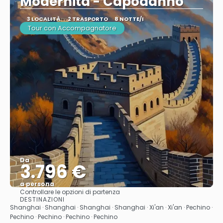
Modernità - Capodanno
3 LOCALITÀ
2 TRASPORTO
8 NOTTE/I
Tour con Accompagnatore
Da
3.796 €
a persona
Controllare le opzioni di partenza
Vedere
DESTINAZIONI
Shanghai · Shanghai · Shanghai · Shanghai · Xi'an · Xi'an · Pechino ·
Pechino · Pechino · Pechino · Pechino