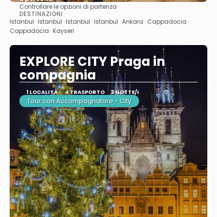
Controllare le opzioni di partenza
Vedere
DESTINAZIONI
Istanbul · Istanbul · Istanbul · Istanbul · Ankara · Cappadocia ·
Cappadocia · Kayseri
EXPLORE CITY Praga in
compagnia
1 LOCALITÀ
4 TRASPORTO
3 NOTTE/I
Tour con Accompagnatore - City