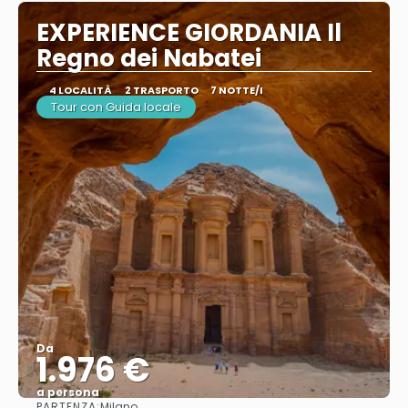
EXPERIENCE GIORDANIA Il
Regno dei Nabatei
4 LOCALITÀ
2 TRASPORTO
7 NOTTE/I
Tour con Guida locale
Da
1.976 €
a persona
PARTENZA:
Milano