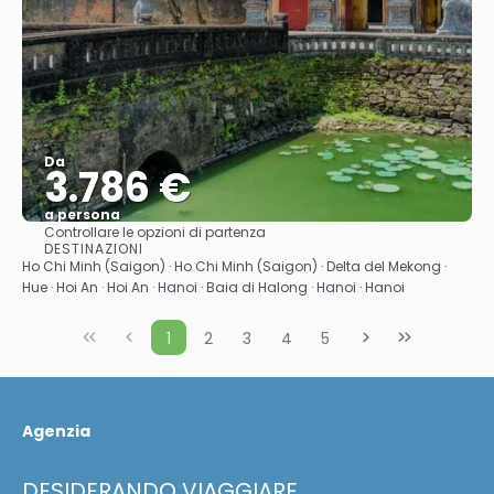
Da
3.786 €
a persona
Controllare le opzioni di partenza
Vedere
DESTINAZIONI
Ho Chi Minh (Saigon) · Ho Chi Minh (Saigon) · Delta del Mekong ·
Hue · Hoi An · Hoi An · Hanoi · Baia di Halong · Hanoi · Hanoi
1
2
3
4
5
Agenzia
DESIDERANDO VIAGGIARE