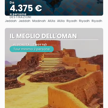
Da
4.375 €
a persona
DESTINAZIONI
Vedere
Jeddah · Jeddah · Madinah · AlUla · AlUla · Riyadh · Riyadh · Riyadh
IL MEGLIO DELL'OMAN
4 LOCALITÀ
7 NOTTE/I
Tour minimo 2 persone