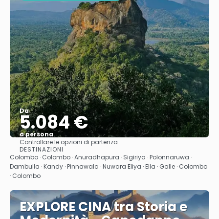
Da
5.084 €
a persona
Controllare le opzioni di partenza
Vedere
DESTINAZIONI
Colombo · Colombo · Anuradhapura · Sigiriya · Polonnaruwa ·
Dambulla · Kandy · Pinnawala · Nuwara Eliya · Ella · Galle · Colombo
· Colombo
EXPLORE CINA tra Storia e